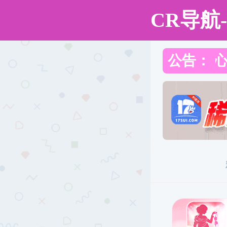
91直播
学院91直播
91直播概况
党建工
校友工作