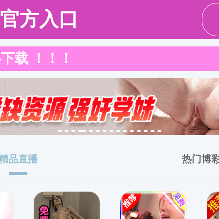
作
人才培养
师资队伍
科学研究
平台