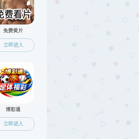
当前位置：
91直播
国家储能平台
科学研究
打造多学科交叉融通的储能团队。建设电化学
能系统应用研究中心四个实体研究中心，提升
能产业“卡脖子”问题。