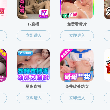
科学研究
平台集聚91直播 、电气学院、化工学院等优势力量，
能研究中心、物理储能研究中心、氢储能研究中心、储
能领域重点方向的科研能力和技术攻关水平，解决国家储