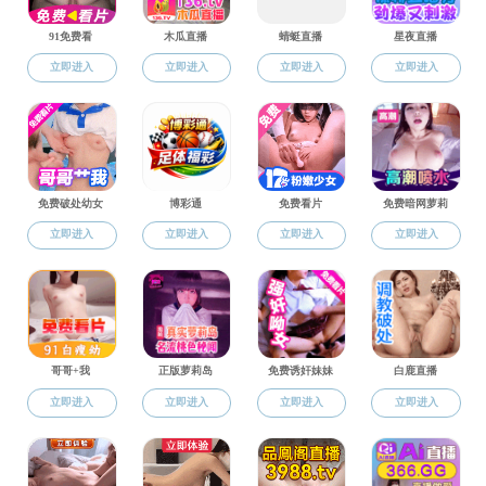
哈工大91直播 高继慧教授团队为发展能源 电催化反应调控手段提供新思路
2023-09-22
我校牵头的国家重点研发计划“引力波探测”重点专项2020年度“基于精密反馈控制的微牛级推进技术”项目圆满通过中期总结评审
2023-06-21
“航天器电推进技术联合实验室”十周年工作总结会在京举行
2023-03-13
91直播 与哈电集团共建的高效低碳动力装备协同育人基地入选工信部2022年度校企协同育人示范基地
2023-01-08
《国家清洁生产先进技术目录（2022）》收录我院技术
2022-12-20
第一页
<<上一页
下一页>>
尾页
Copyright 2024 91直播-探花直播 版权所有
技术支持：91直播 网络安全和信息化办公室
联系我们
地址：哈尔滨南岗区西大直街92号 91直播 节能楼
邮编：150001
电话：0451-86413209